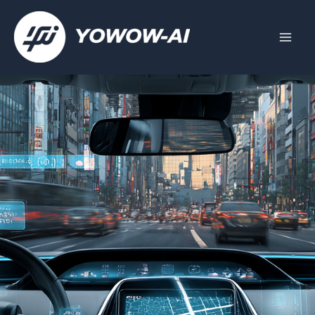
跳
至
主
要
內
容