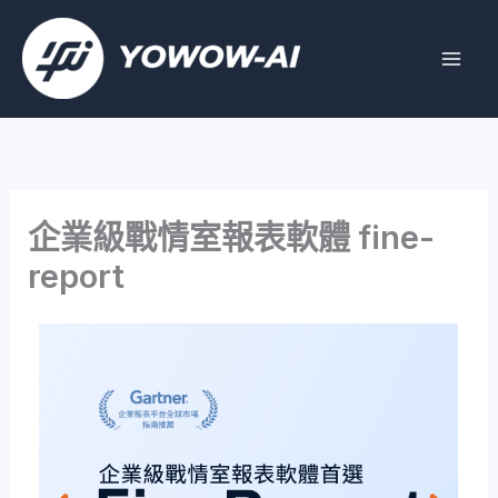
跳
至
主
要
內
容
企業級戰情室報表軟體 fine-
report